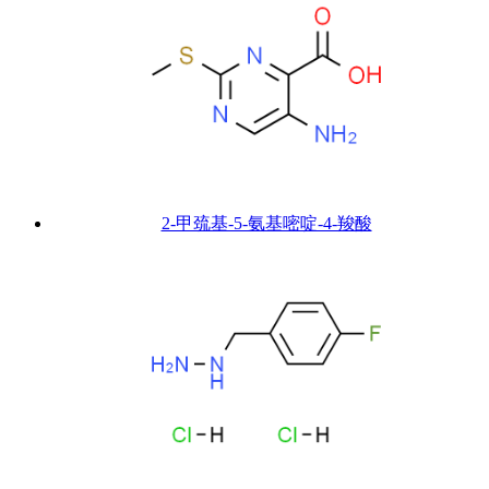
2-甲巯基-5-氨基嘧啶-4-羧酸