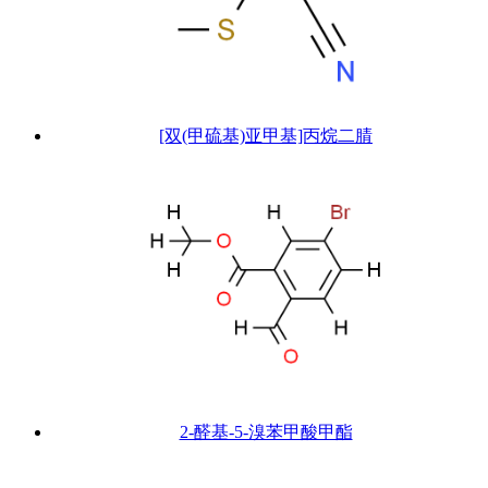
[双(甲硫基)亚甲基]丙烷二腈
2-醛基-5-溴苯甲酸甲酯